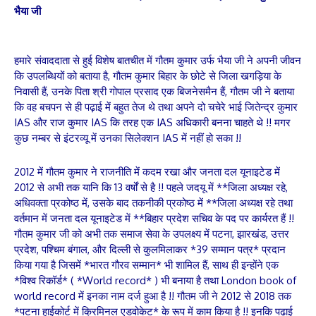
भैया जी
हमारे संवाददाता से हुई विशेष बातचीत में गौतम कुमार उर्फ भैया जी ने अपनी जीवन
कि उपलब्धियों को बताया है, गौतम कुमार बिहार के छोटे से जिला खगड़िया के
निवासी हैं, उनके पिता श्री गोपाल प्रसाद एक बिजनेसमैन हैं, गौतम जी ने बताया
कि वह बचपन से ही पढ़ाई में बहुत तेज थे तथा अपने दो चचेरे भाई जितेन्द्र कुमार
IAS और राज कुमार IAS कि तरह एक IAS अधिकारी बनना चाहते थे !! मगर
कुछ नम्बर से इंटरव्यू में उनका सिलेक्शन IAS में नहीं हो सका !!
2012 में गौतम कुमार ने राजनीति में कदम रखा और जनता दल यूनाइटेड में
2012 से अभी तक यानि कि 13 वर्षों से है !! पहले जदयू में **जिला अध्यक्ष रहे,
अधिवक्ता प्रकोष्ठ में, उसके बाद तकनीकी प्रकोष्ठ में **जिला अध्यक्ष रहे तथा
वर्तमान में जनता दल यूनाइटेड में **बिहार प्रदेश सचिव के पद पर कार्यरत हैं !!
गौतम कुमार जी को अभी तक समाज सेवा के उपलक्ष्य में पटना, झारखंड, उत्तर
प्रदेश, पश्चिम बंगाल, और दिल्ली से कुलमिलाकर *39 सम्मान पत्र* प्रदान
किया गया है जिसमें *भारत गौरव सम्मान* भी शामिल हैं, साथ ही इन्होंने एक
*विश्व रिकॉर्ड* ( *World record* ) भी बनाया है तथा London book of
world record में इनका नाम दर्ज हुआ है !! गौतम जी ने 2012 से 2018 तक
*पटना हाईकोर्ट में क्रिमिनल एडवोकेट* के रूप में काम किया है !! इनकि पढ़ाई