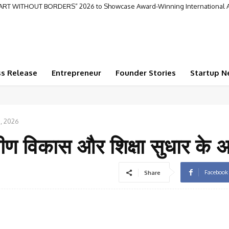
RT WITHOUT BORDERS” 2026 to Showcase Award-Winning International Arti
nce Continues to Benefit Patients Seeking Personalized Homeopathic Care
ss Release
Entrepreneur
Founder Stories
Startup N
, 2026
मीण विकास और शिक्षा सुधार के अ
Facebook
Share