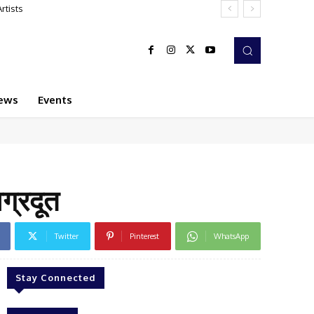
sts
ews
Events
ग्रदूत
Twitter
Pinterest
WhatsApp
Stay Connected