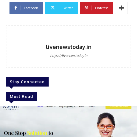
Facebook
Twitter
Pinterest
livenewstoday.in
https://livenewstoday.in
Stay Connected
Must Read