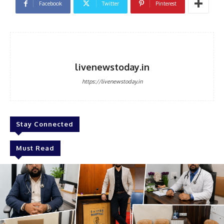
Facebook
Twitter
Pinterest
livenewstoday.in
https://livenewstoday.in
Stay Connected
Must Read